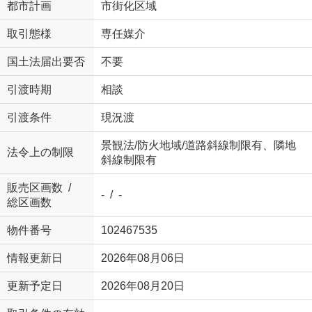
都市計画
市街化区域
取引態様
専任媒介
国土法届出要否
不要
引渡時期
相談
引渡条件
現況渡
景観法/防火地域/道路斜線制限有、隣地
法令上の制限
斜線制限有
販売区画数 /
- / -
総区画数
物件番号
102467535
情報更新日
2026年08月06日
更新予定日
2026年08月20日