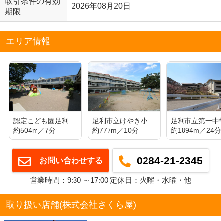
取引条件の有効
2026年08月20日
期限
エリア情報
認定こども園足利幼稚園
足利市立けやき小学校
足利市立第一中
約504m／7分
約777m／10分
約1894m／24
0284-21-2345
お問い合わせする
営業時間：9:30 ～17:00 定休日：火曜・水曜・他
取り扱い店舗(株式会社さくら屋)