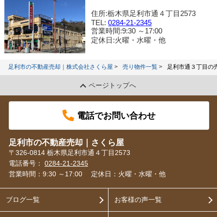
住所:栃木県足利市通４丁目2573
TEL:
0284-21-2345
営業時間:9:30 ～17:00
定休日:火曜・水曜・他
足利市の不動産売却｜株式会社さくら屋
売り物件一覧
足利市通３丁目の
ページトップへ
電話でお問い合わせ
足利市の不動産売却｜さくら屋
〒326-0814 栃木県足利市通４丁目2573
電話番号：
0284-21-2345
営業時間：9:30 ～17:00
定休日：火曜・水曜・他
ブログ一覧
お客様の声一覧