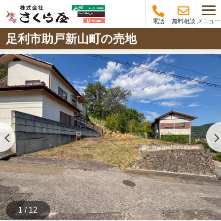
メニュー
電話
無料相談
足利市助戸新山町の売地
1 / 12