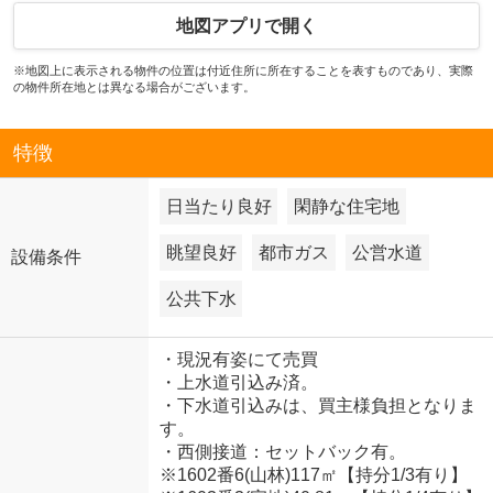
地図アプリで開く
※地図上に表示される物件の位置は付近住所に所在することを表すものであり、実際
の物件所在地とは異なる場合がございます。
特徴
日当たり良好
閑静な住宅地
眺望良好
都市ガス
公営水道
設備条件
公共下水
・現況有姿にて売買
・上水道引込み済。
・下水道引込みは、買主様負担となりま
す。
・西側接道：セットバック有。
※1602番6(山林)117㎡【持分1/3有り】