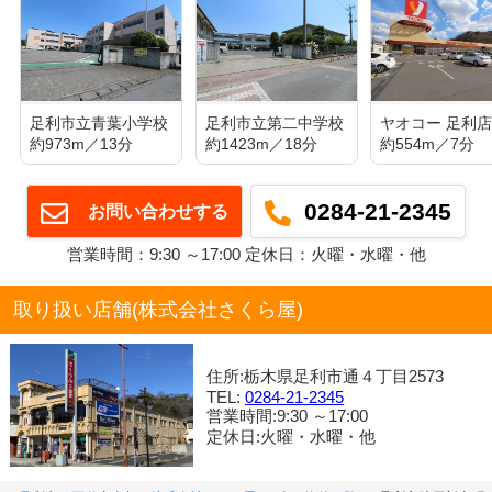
足利市立青葉小学校
足利市立第二中学校
ヤオコー 足利
約973m／13分
約1423m／18分
約554m／7分
0284-21-2345
お問い合わせする
営業時間：9:30 ～17:00 定休日：火曜・水曜・他
取り扱い店舗(株式会社さくら屋)
住所:栃木県足利市通４丁目2573
TEL:
0284-21-2345
営業時間:9:30 ～17:00
定休日:火曜・水曜・他