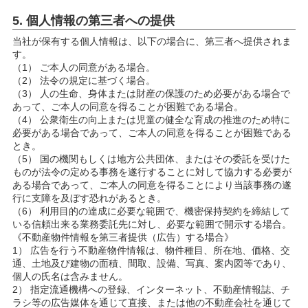
5. 個人情報の第三者への提供
当社が保有する個人情報は、以下の場合に、第三者へ提供されま
す。
（1） ご本人の同意がある場合。
（2） 法令の規定に基づく場合。
（3） 人の生命、身体または財産の保護のため必要がある場合で
あって、ご本人の同意を得ることが困難である場合。
（4） 公衆衛生の向上または児童の健全な育成の推進のため特に
必要がある場合であって、ご本人の同意を得ることが困難である
とき。
（5） 国の機関もしくは地方公共団体、またはその委託を受けた
ものが法令の定める事務を遂行することに対して協力する必要が
ある場合であって、ご本人の同意を得ることにより当該事務の遂
行に支障を及ぼす恐れがあるとき。
（6） 利用目的の達成に必要な範囲で、機密保持契約を締結して
いる信頼出来る業務委託先に対し、必要な範囲で開示する場合。
《不動産物件情報を第三者提供（広告）する場合》
1） 広告を行う不動産物件情報は、物件種目、所在地、価格、交
通、土地及び建物の面積、間取、設備、写真、案内図等であり、
個人の氏名は含みません。
2） 指定流通機構への登録、インターネット、不動産情報誌、チ
ラシ等の広告媒体を通じて直接、または他の不動産会社を通じて