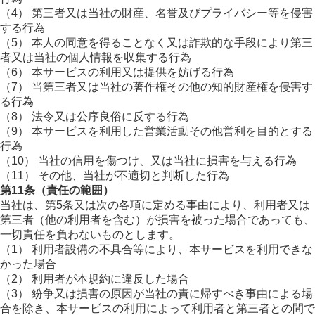
（4） 第三者又は当社の財産、名誉及びプライバシー等を侵害
する行為
（5） 本人の同意を得ることなく又は詐欺的な手段により第三
者又は当社の個人情報を収集する行為
（6） 本サービスの利用又は提供を妨げる行為
（7） 当第三者又は当社の著作権その他の知的財産権を侵害す
る行為
（8） 法令又は公序良俗に反する行為
（9） 本サービスを利用した営業活動その他営利を目的とする
行為
（10） 当社の信用を傷つけ、又は当社に損害を与える行為
（11） その他、当社が不適切と判断した行為
第11条（責任の範囲）
当社は、第5条又は次の各項に定める事由により、利用者又は
第三者（他の利用者を含む）が損害を被った場合であっても、
一切責任を負わないものとします。
（1） 利用者設備の不具合等により、本サービスを利用できな
かった場合
（2） 利用者が本規約に違反した場合
（3） 紛争又は損害の原因が当社の責に帰すべき事由による場
合を除き、本サービスの利用によって利用者と第三者との間で