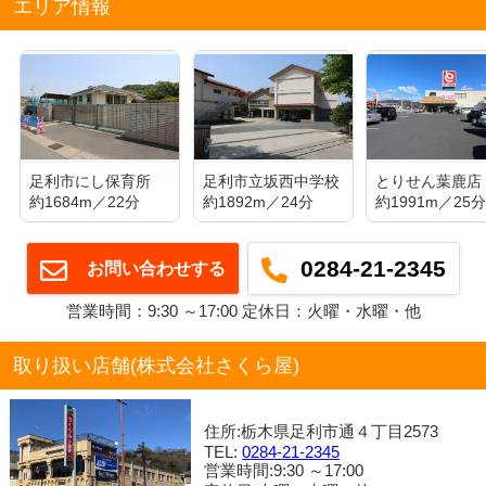
エリア情報
足利市にし保育所
足利市立坂西中学校
とりせん葉鹿店
約1684m／22分
約1892m／24分
約1991m／25
0284-21-2345
お問い合わせする
営業時間：9:30 ～17:00 定休日：火曜・水曜・他
取り扱い店舗(株式会社さくら屋)
住所:栃木県足利市通４丁目2573
TEL:
0284-21-2345
営業時間:9:30 ～17:00