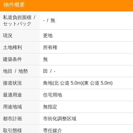
物件概要
私道負担面積 /
- / 無
セットバック
現況
更地
土地権利
所有権
建築条件
無
地目 / 地勢
田 / -
接道状況
角地(北 公道 5.0m)(東 公道 5.0m)
最適用途
住宅用地
用途地域
無指定
都市計画
市街化調整区域
取引態様
専任媒介