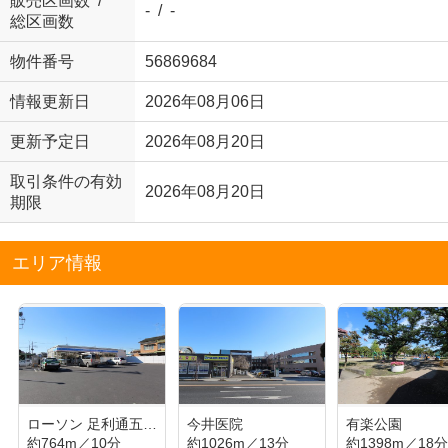
販売区画数 /
- / -
総区画数
物件番号
56869684
情報更新日
2026年08月06日
更新予定日
2026年08月20日
取引条件の有効
2026年08月20日
期限
エリア情報
ローソン 足利通五丁目店
今井医院
有楽公園
約764m／10分
約1026m／13分
約1398m／18