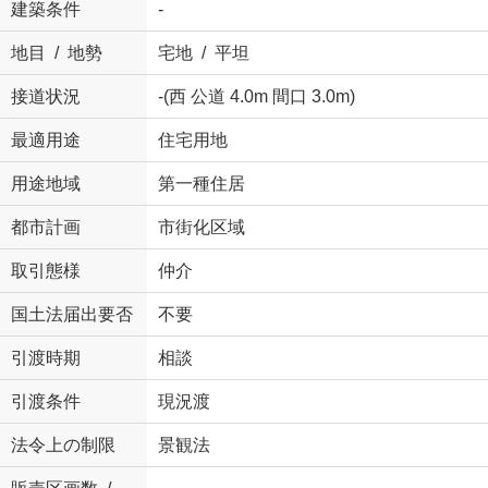
建築条件
-
地目 / 地勢
宅地 / 平坦
接道状況
-(西 公道 4.0m 間口 3.0m)
最適用途
住宅用地
用途地域
第一種住居
都市計画
市街化区域
取引態様
仲介
国土法届出要否
不要
引渡時期
相談
引渡条件
現況渡
法令上の制限
景観法