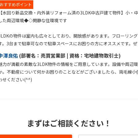
おすすめポイント
【水回り新品交換・内外装リフォーム済の3LDK中古戸建て物件】小・
した周辺環境◆◇閑静な住環境です
3LDKの物件は室内も広々としており、開放感があります。フローリン
す。3台まで駐車可なので駐車スペースにお困りの方にオススメです。ぜひ
中澤良佑
(
部署名：
売買営業部 |
資格：
宅地建物取引士)
魅力が満載の素敵な3LDK物件の情報をご用意しています。設備や周辺
か。不動産について何かお困りのことなどがございましたら、両毛線小
わせください(^^)
まずはご相談ください！