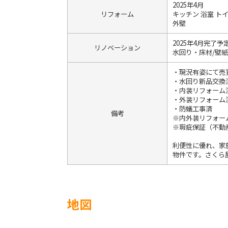
2025年4月
リフォーム
キッチン 浴室 トイレ
外壁
2025年4月完了予
リノベーション
水回り・床材/壁
・現況有姿にて売
・水回り新品交換
・内装リフォーム
・外装リフォーム
・防蟻工事済
備考
※内外装リフォーム
※瑕疵保証（不動
利便性に優れ、家
物件です。さくら
地図