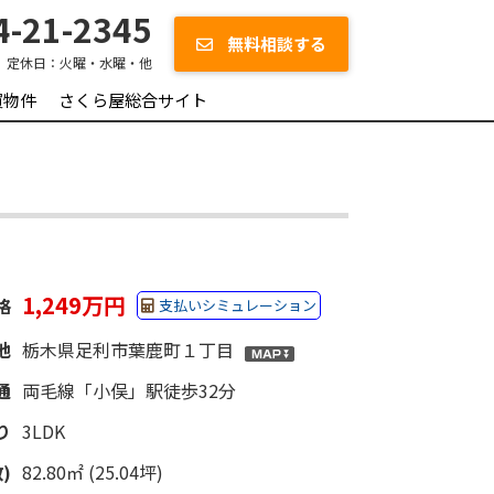
-21-2345
無料相談する
定休日：
火曜・水曜・他
買物件
さくら屋総合サイト
1,249万円
格
支払いシミュレーション
地
栃木県足利市葉鹿町１丁目
通
両毛線「小俣」駅徒歩32分
り
3LDK
)
82.80㎡ (25.04坪)