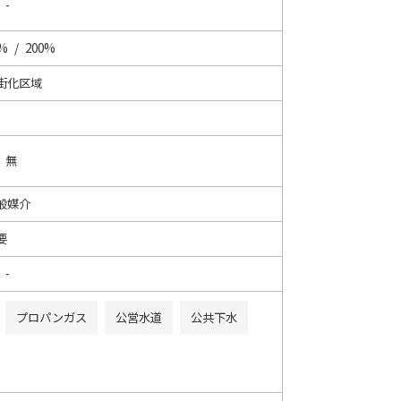
 -
% / 200%
街化区域
/ 無
般媒介
要
 -
プロパンガス
公営水道
公共下水