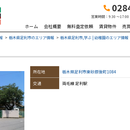
0284
営業時間：
9:30 ～17:00
ホーム
会社概要
無料査定依頼
賃貸物件
売
報
栃木県足利市のエリア情報
栃木県足利市,学ぶ | 幼稚園のエリア情報
所在地
栃木県足利市東砂原後町1084
交通
両毛線 足利駅