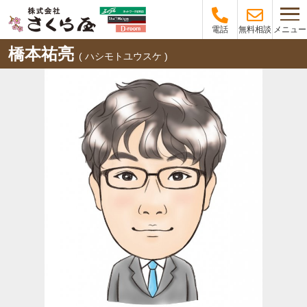
メニュー
電話
無料相談
橋本祐亮
( ハシモトユウスケ )