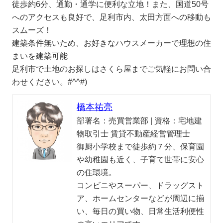
徒歩約6分、通勤・通学に便利な立地！また、国道50号
へのアクセスも良好で、足利市内、太田方面への移動も
スムーズ！
建築条件無いため、お好きなハウスメーカーで理想の住
まいを建築可能
足利市で土地のお探しはさくら屋までご気軽にお問い合
わせください。#^^#)
橋本祐亮
部署名：
売買営業部 |
資格：
宅地建
物取引士 賃貸不動産経営管理士
御厨小学校まで徒歩約７分、保育園
や幼稚園も近く、子育て世帯に安心
の住環境。
コンビニやスーパー、ドラッグスト
ア、ホームセンターなどが周辺に揃
い、毎日の買い物、日常生活利便性