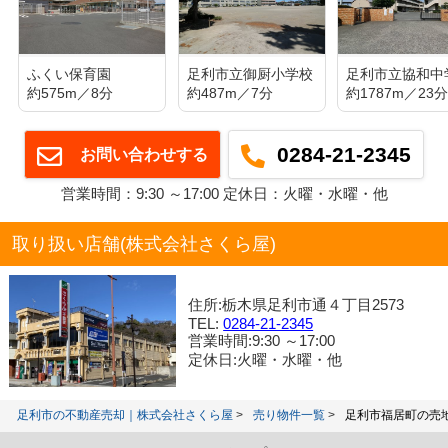
ふくい保育園
足利市立御厨小学校
足利市立協和中
約575m／8分
約487m／7分
約1787m／23
0284-21-2345
お問い合わせする
営業時間：9:30 ～17:00 定休日：火曜・水曜・他
取り扱い店舗(株式会社さくら屋)
住所:栃木県足利市通４丁目2573
TEL:
0284-21-2345
営業時間:9:30 ～17:00
定休日:火曜・水曜・他
足利市の不動産売却｜株式会社さくら屋
売り物件一覧
足利市福居町の売