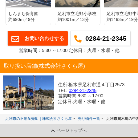
しんまち保育園
足利市立毛野小学校
足利市立毛野中
約690m／9分
約1001m／13分
約1463m／19
0284-21-2345
お問い合わせする
営業時間：9:30 ～17:00 定休日：火曜・水曜・他
取り扱い店舗(株式会社さくら屋)
住所:栃木県足利市通４丁目2573
TEL:
0284-21-2345
営業時間:9:30 ～17:00
定休日:火曜・水曜・他
足利市の不動産売却｜株式会社さくら屋
売り物件一覧
足利市鵤木町の中
ページトップへ