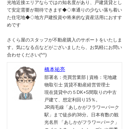
光地近接エリアならではの知名度があり、戸建賃貸とし
て安定需要が期待できます◆◇車通りの少ない落ち着い
た住宅地◆◇地方戸建投資や将来的な資産活用におすす
めです
さくら屋のスタッフが不動産購入のサポートをいたしま
す。気になる点などがございましたら、お気軽にお問い
合わせください(^^)
橋本祐亮
部署名：
売買営業部 |
資格：
宅地建
物取引士 賃貸不動産経営管理士
現在賃貸中の５DK+S間取りの中古
戸建て、想定利回り15％。
JR両毛線「あしかがフラワーパーク
駅」まで徒歩約38分。日本有数の観
光名所 「あしかがフラワーパーク」