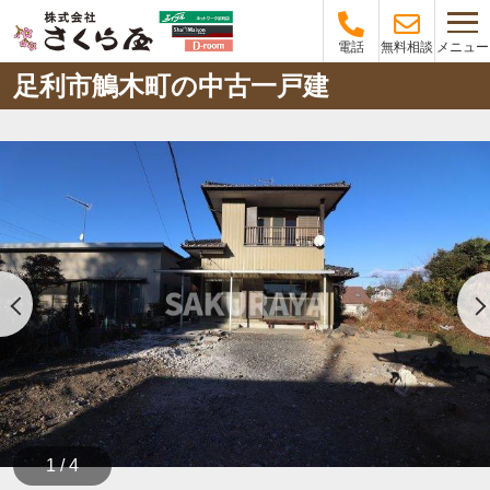
メニュー
電話
無料相談
足利市鵤木町の中古一戸建
1 / 4