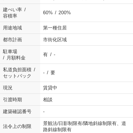
建ぺい率 /
60% / 200%
容積率
用途地域
第一種住居
都市計画
市街化区域
駐車場
有 / -
/ 月額料金
私道負担面積 /
- / 要
セットバック
現況
賃貸中
引渡時期
相談
建築確認番号
-
景観法/日影制限有/隣地斜線制限有、道
法令上の制限
路斜線制限有