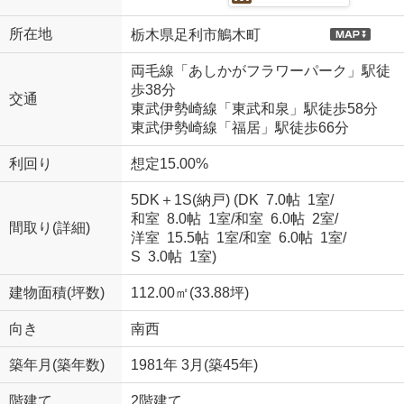
所在地
栃木県足利市鵤木町
両毛線「あしかがフラワーパーク」駅徒
歩38分
交通
東武伊勢崎線「東武和泉」駅徒歩58分
東武伊勢崎線「福居」駅徒歩66分
利回り
想定15.00%
5DK＋1S(納戸) (
DK 7.0帖 1室
/
和室 8.0帖 1室
/
和室 6.0帖 2室
/
間取り(詳細)
洋室 15.5帖 1室
/
和室 6.0帖 1室
/
S 3.0帖 1室
)
建物面積(坪数)
112.00㎡(33.88坪)
向き
南西
築年月(築年数)
1981年 3月(築45年)
階建て
2階建て