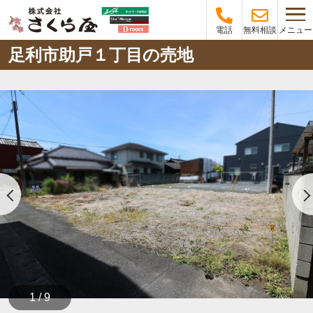
メニュー
電話
無料相談
足利市助戸１丁目の売地
1 / 9