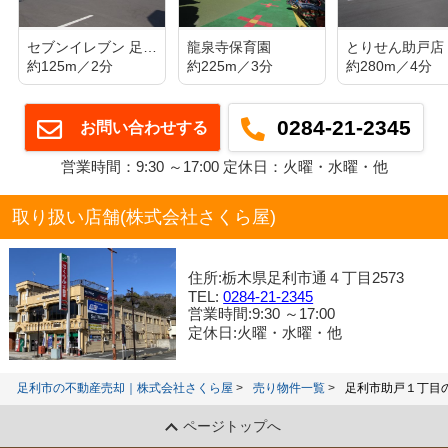
セブンイレブン 足利助戸1丁目店
龍泉寺保育園
とりせん助戸店
約125m／2分
約225m／3分
約280m／4分
0284-21-2345
お問い合わせする
営業時間：9:30 ～17:00 定休日：火曜・水曜・他
取り扱い店舗(株式会社さくら屋)
住所:栃木県足利市通４丁目2573
TEL:
0284-21-2345
営業時間:9:30 ～17:00
定休日:火曜・水曜・他
足利市の不動産売却｜株式会社さくら屋
売り物件一覧
足利市助戸１丁目
ページトップへ