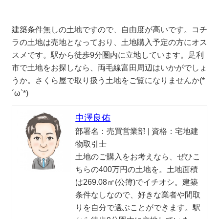
建築条件無しの土地ですので、自由度が高いです。コチ
ラの土地は売地となっており、土地購入予定の方にオス
スメです。駅から徒歩9分圏内に立地しています。足利
市で土地をお探しなら、両毛線富田周辺はいかがでしょ
うか。さくら屋で取り扱う土地をご覧になりませんか(*
´ω`*)
中澤良佑
部署名：
売買営業部 |
資格：
宅地建
物取引士
土地のご購入をお考えなら、ぜひこ
ちらの400万円の土地を。土地面積
は269.08㎡(公簿)でイチオシ。建築
条件なしなので、好きな業者や間取
りを自分で選ぶことができます。駅