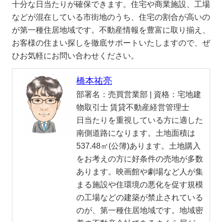
十分な日当たりが確保できます。住宅や商業施設、工場
などが混在している市街地のうち、住宅の割合が高いの
が第一種住居地域です。不動産情報を豊富に取り揃え、
お客様の住まい探しを徹底サポートいたしますので、ぜ
ひお気軽にお問い合わせください。
橋本祐亮
部署名：
売買営業部 |
資格：
宅地建
物取引士 賃貸不動産経営管理士
日当たりを重視している方に適した
南側道路になります。土地面積は
537.48㎡(公簿)あります。土地購入
をお考えの方に好条件の売地が多数
あります。映画館や劇場など人が集
まる施設や住環境の悪化を促す規模
の工場などの建築が禁止されている
のが、第一種住居地域です。地域密