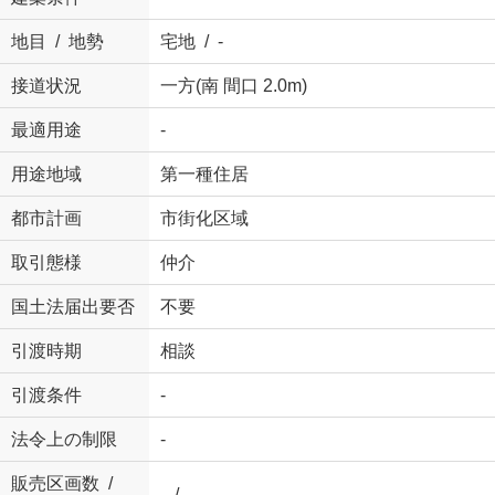
地目 / 地勢
宅地 / -
接道状況
一方(南 間口 2.0m)
最適用途
-
用途地域
第一種住居
都市計画
市街化区域
取引態様
仲介
国土法届出要否
不要
引渡時期
相談
引渡条件
-
法令上の制限
-
販売区画数 /
- / -