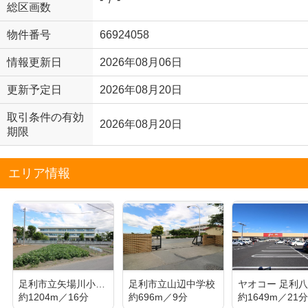
総区画数
物件番号
66924058
情報更新日
2026年08月06日
更新予定日
2026年08月20日
取引条件の有効
2026年08月20日
期限
エリア情報
足利市立矢場川小学校
足利市立山辺中学校
ヤオコー 足利
約1204m／16分
約696m／9分
約1649m／21