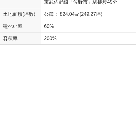
東武佐野線「佐野市」駅徒歩49分
土地面積(坪数)
公簿 : 824.04㎡(249.27坪)
建ぺい率
60%
容積率
200%