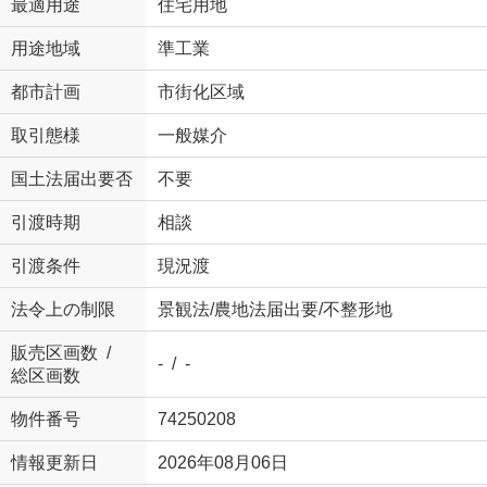
最適用途
住宅用地
用途地域
準工業
都市計画
市街化区域
取引態様
一般媒介
国土法届出要否
不要
引渡時期
相談
引渡条件
現況渡
法令上の制限
景観法/農地法届出要/不整形地
販売区画数 /
- / -
総区画数
物件番号
74250208
情報更新日
2026年08月06日