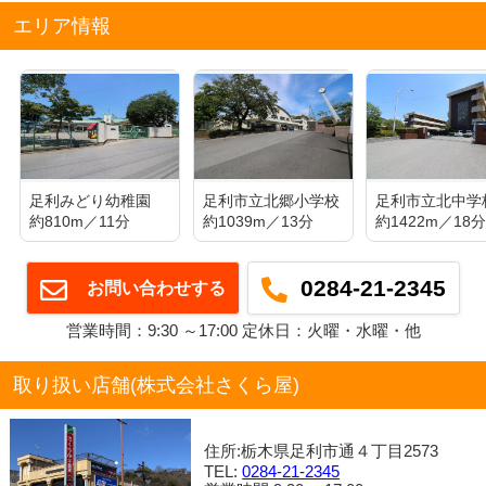
エリア情報
足利みどり幼稚園
足利市立北郷小学校
足利市立北中学
約810m／11分
約1039m／13分
約1422m／18
0284-21-2345
お問い合わせする
営業時間：9:30 ～17:00 定休日：火曜・水曜・他
取り扱い店舗(株式会社さくら屋)
住所:栃木県足利市通４丁目2573
TEL:
0284-21-2345