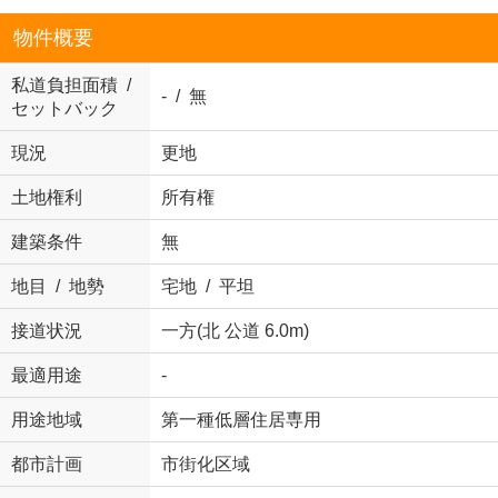
物件概要
私道負担面積 /
- / 無
セットバック
現況
更地
土地権利
所有権
建築条件
無
地目 / 地勢
宅地 / 平坦
接道状況
一方(北 公道 6.0m)
最適用途
-
用途地域
第一種低層住居専用
都市計画
市街化区域