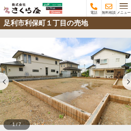
メニュー
電話
無料相談
足利市利保町１丁目の売地
1 / 7