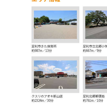
足利市きた保育所
足利市立北郷小
約987m／13分
約667m／9分
クスリのアオキ新山店
足利北郷郵便局
約2324m／30分
約761m／10分