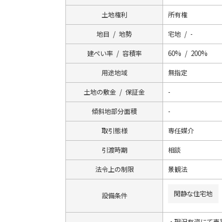
土地権利
所有権
地目 / 地勢
宅地 / -
建ぺい率 / 容積率
60% / 200%
用途地域
無指定
土地の敷金 / 保証金
-
傾斜地部分面積
-
取引態様
専任媒介
引渡時期
相談
法令上の制限
景観法
閑静な住宅地
設備条件
・現況有姿にて売