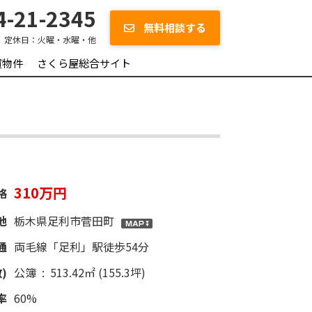
-21-2345
無料相談する
定休日：
火曜・水曜・他
買物件
さくら屋総合サイト
310万円
格
地
栃木県足利市菅田町
通
両毛線「足利」駅徒歩54分
)
公簿 : 513.42㎡ (155.3坪)
率
60%