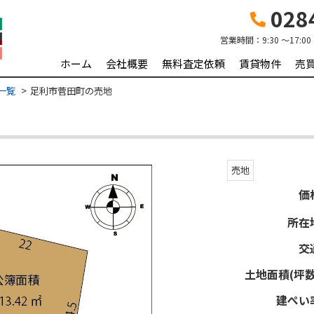
0284
営業時間：
9:30 ～17:00
ホーム
会社概要
無料査定依頼
賃貸物件
売
一覧
足利市菅田町の売地
売地
価
所在
交
土地面積(坪数
建ぺい