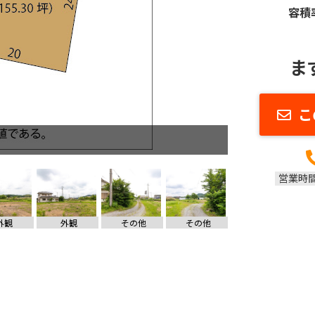
容積
ま
こ
営業時
外観
外観
その他
その他