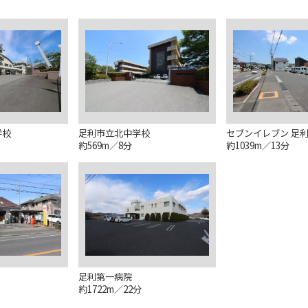
学校
足利市立北中学校
セブンイレブン 足
約569m／8分
約1039m／13分
足利第一病院
約1722m／22分