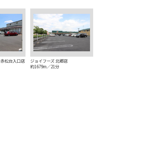
利赤松台入口店
ジョイフーズ 北郷店
約1679m／21分