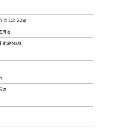
(西 公道 2.2m)
宅用地
街化調整区域
 -
要
況渡
 -