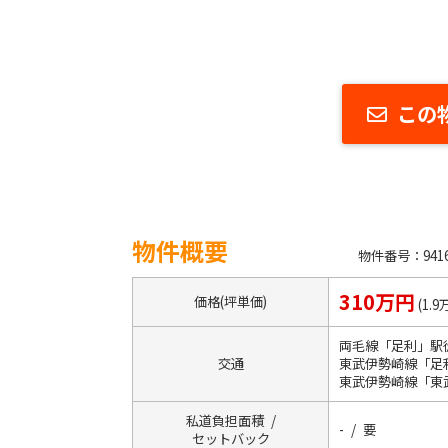
この
物件概要
物件番号：9416
310万円
価格(坪単価)
(1.9
両毛線「足利」駅徒
交通
東武伊勢崎線「足
東武伊勢崎線「東
私道負担面積 /
- / 要
セットバック