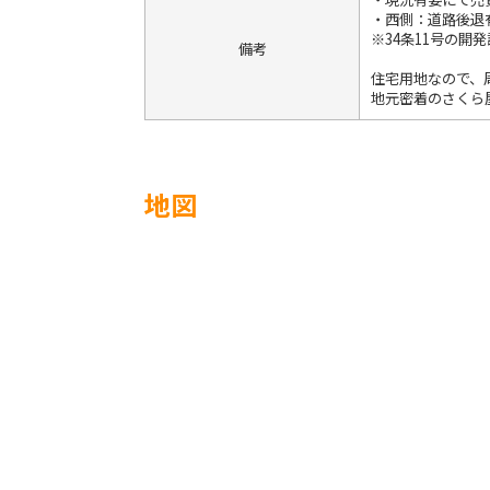
・西側：道路後退
※34条11号の開
備考
住宅用地なので、
地元密着のさくら
地図