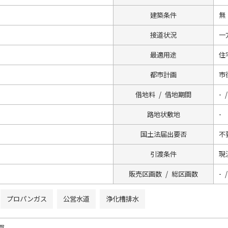
建築条件
無
接道状況
一方
最適用途
住
都市計画
市
借地料 / 借地期間
- /
路地状敷地
-
国土法届出要否
不
引渡条件
現
販売区画数 / 総区画数
- /
プロパンガス
公営水道
浄化槽排水
買