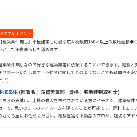
おすすめポイント
【建築条件無し】平屋建築も可能な広々開放的150坪以上の敷地面積◆
りとした田舎暮らしも望めます
建築条件無しなので好きな建築業者に依頼することができます。経験と
をサポートいたします。不動産に関してどのようなことでも疑問や不安
(^_^)
中澤良佑
(
部署名：
売買営業部 |
資格：
宅地建物取引士)
こちらの売地は、土地の購入を検討されている方にイチオシ。建築条件
カーで、思いのままのマイホームを建てることが可能です。足利市エリ
のさくら屋にお任せください。経験豊富な不動産のプロが、適切なアドバイ