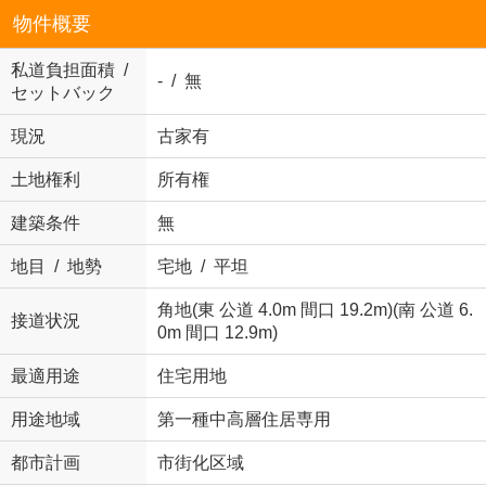
物件概要
私道負担面積 /
- / 無
セットバック
現況
古家有
土地権利
所有権
建築条件
無
地目 / 地勢
宅地 / 平坦
角地(東 公道 4.0m 間口 19.2m)(南 公道 6.
接道状況
0m 間口 12.9m)
最適用途
住宅用地
用途地域
第一種中高層住居専用
都市計画
市街化区域