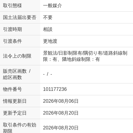
取引態様
一般媒介
国土法届出要否
不要
引渡時期
相談
引渡条件
更地渡
景観法/日影制限有/隅切り有/道路斜線制
法令上の制限
限：有、隣地斜線制限：有
販売区画数 /
- / -
総区画数
物件番号
101177236
情報更新日
2026年08月06日
更新予定日
2026年08月20日
取引条件の有効
2026年08月20日
期限