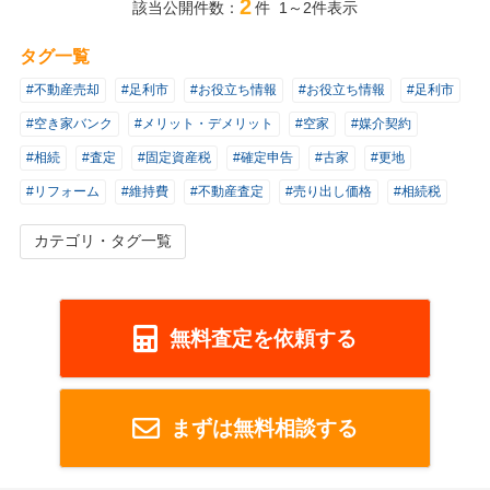
2
該当公開件数：
件 1～2件表示
タグ一覧
#不動産売却
#足利市
#お役立ち情報
#お役立ち情報
#足利市
#空き家バンク
#メリット・デメリット
#空家
#媒介契約
#相続
#査定
#固定資産税
#確定申告
#古家
#更地
#リフォーム
#維持費
#不動産査定
#売り出し価格
#相続税
カテゴリ・タグ一覧
無料査定を依頼する
まずは無料相談する