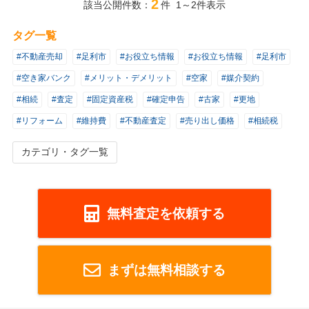
2
該当公開件数：
件 1～2件表示
タグ一覧
#不動産売却
#足利市
#お役立ち情報
#お役立ち情報
#足利市
#空き家バンク
#メリット・デメリット
#空家
#媒介契約
#相続
#査定
#固定資産税
#確定申告
#古家
#更地
#リフォーム
#維持費
#不動産査定
#売り出し価格
#相続税
カテゴリ・タグ一覧
無料査定を依頼する
まずは無料相談する