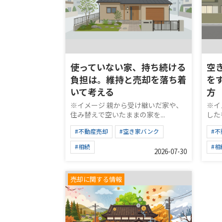
使っていない家、持ち続ける
空
負担は。維持と売却を落ち着
を
いて考える
方
※イメージ 親から受け継いだ家や、
※イ
住み替えで空いたままの家を...
した
#不動産売却
#空き家バンク
#
#相続
#相
2026-07-30
売却に関する情報