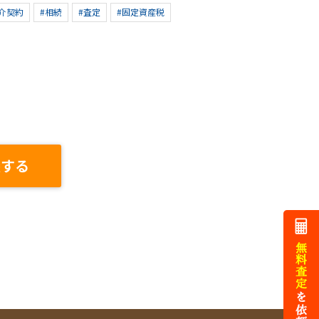
介契約
#相続
#査定
#固定資産税
談する