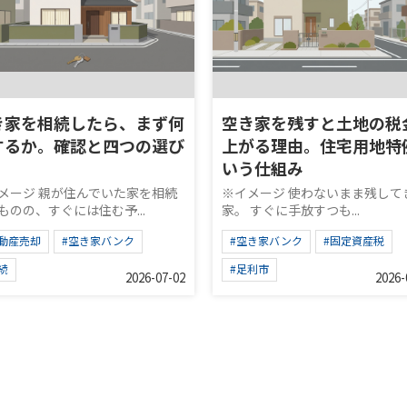
き家を相続したら、まず何
空き家を残すと土地の税
するか。確認と四つの選び
上がる理由。住宅用地特
いう仕組み
メージ 親が住んでいた家を相続
※イメージ 使わないまま残して
ものの、すぐには住む予...
家。 すぐに手放すつも...
不動産売却
#空き家バンク
#空き家バンク
#固定資産税
続
#足利市
2026-07-02
2026-