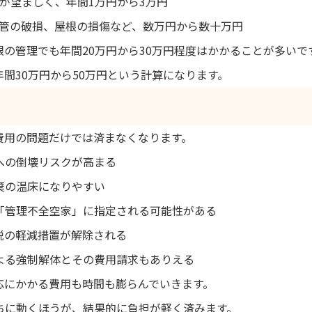
入が望ましく、年間1万円から3万円
、配管の破損、屋根の損傷など、数万円から数十万円
の管理でも年間20万円から30万円程度はかかることが多いで
間30万円から50万円という計算になります。
費用の問題だけでは済まなくなります。
への倒壊リスクが高まる
棄の温床になりやすい
「管理不全空家」に指定される可能性がある
税の軽減措置が解除される
よる強制解体とその費用請求もありえる
応にかかる費用も時間も膨らんでいきます。
ちに動くほうが、結果的に負担が軽く済みます。