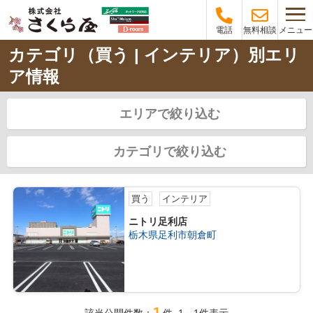
メニュー
電話
無料相談
カテゴリ（買う | インテリア）別エリ
ア情報
エリアで絞り込む
カテゴリで絞り込む
買う
インテリア
ニトリ足利店
栃木県足利市朝倉町
1