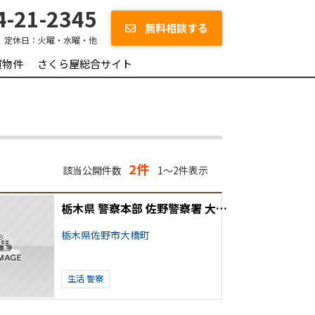
-21-2345
無料相談する
定休日：
火曜・水曜・他
買物件
さくら屋総合サイト
2件
該当公開件数
1～2件表示
栃木県 警察本部 佐野警察署 大橋町交番
栃木県佐野市大橋町
生活
警察