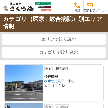
メニュー
電話
無料相談
カテゴリ（医療 | 総合病院）別エリア
情報
エリアで絞り込む
カテゴリで絞り込む
医療
総合病院
今井医院
栃木県足利市田中町
両毛線 足利駅
医療
総合病院