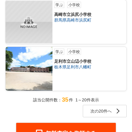
学ぶ
小学校
高崎市立浜尻小学校
群馬県高崎市浜尻町
学ぶ
小学校
足利市立山辺小学校
栃木県足利市八幡町
35
該当公開件数：
件 1～20件表示
次の20件へ