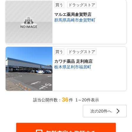
買う
ドラッグストア
マルエ薬局倉賀野店
群馬県高崎市倉賀野町
買う
ドラッグストア
カワチ薬品 足利南店
栃木県足利市福居町
36
該当公開件数：
件 1～20件表示
次の20件へ