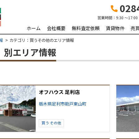
0284
営業時間：
9:30 ～17:00
ホーム
会社概要
無料査定依頼
賃貸物件
売
報
カテゴリ：買うその他のエリア情報
他）別エリア情報
オフハウス 足利店
栃木県足利市助戸東山町
買う
その他