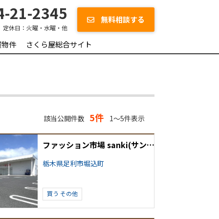
-21-2345
無料相談する
定休日：
火曜・水曜・他
買物件
さくら屋総合サイト
5件
該当公開件数
1～5件表示
ファッション市場 sanki(サンキ) 足利堀込店
栃木県足利市堀込町
買う
その他