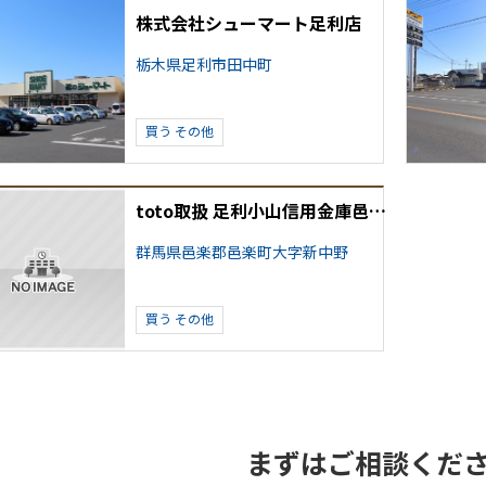
株式会社シューマート足利店
栃木県足利市田中町
買う
その他
toto取扱 足利小山信用金庫邑楽支店
群馬県邑楽郡邑楽町大字新中野
買う
その他
まずはご相談くだ