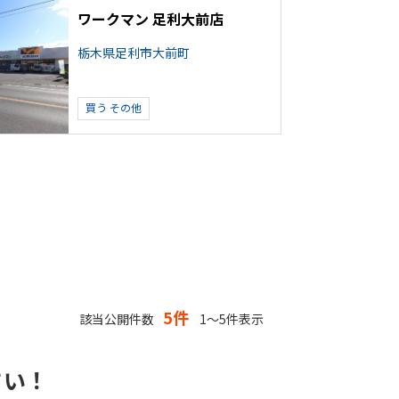
ワークマン 足利大前店
栃木県足利市大前町
買う
その他
5件
該当公開件数
1～5件表示
さい！