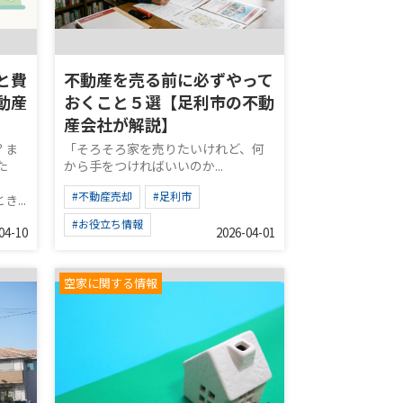
と費
不動産を売る前に必ずやって
動産
おくこと５選【足利市の不動
産会社が解説】
？ま
「そろそろ家を売りたいけれど、何
た
から手をつければいいのか...
#不動産売却
#足利市
...
#お役立ち情報
04-10
2026-04-01
空家に関する情報