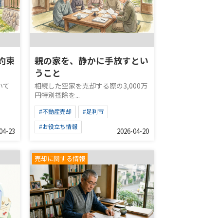
約束
親の家を、静かに手放すとい
うこと
いて
相続した空家を売却する際の3,000万
.
円特別控除を...
#不動産売却
#足利市
#お役立ち情報
04-23
2026-04-20
売却に関する情報