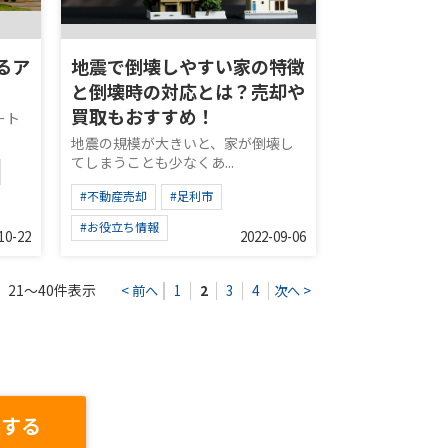
るア
地震で倒壊しやすい家の特徴
と倒壊時の対応とは？売却や
買取もおすすめ！
ート
.
地震の規模が大きいと、家が倒壊し
てしまうことも少なくあ...
#不動産売却
#足利市
#お役立ち情報
10-22
2022-09-06
21～40件表示
< 前へ
1
2
3
4
次へ >
談する