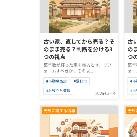
古い家、直してから売る？そ
古
のまま売る？判断を分ける3
の
つの視点
つ
築年数が経った家を売るとき、リフ
築年
ォームすべきか、そのま...
ォー
#不動産売却
#足利市
#
#お役立ち情報
#
2026-05-14
売却に関する情報
売却