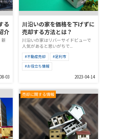
する
川沿いの家を価格を下げずに
紹介
売却する方法とは？
、新
川沿いの家はリバーサイドビューで
人気があると思いがちで...
#不動産売却
#足利市
#お役立ち情報
08-03
2023-04-14
売却に関する情報