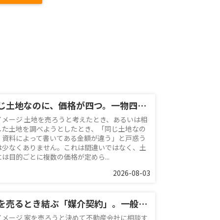
同じ土地なのに、価格が四つ。一物四価という考え方を整理する
イメージ 土地を売ろうと考えたとき、あるいは相
した土地を調べようとしたとき、「同じ土地なの
、資料によって書いてある金額が違う」と戸惑う
は少なくありません。これは間違いではなく、土
には目的ごとに複数の価格が定めら...
2026-08-03
家を売るとき結ぶ「媒介契約」。一般・専任・専属専任の違いと選び方
イメージ 家を売ろうと決めて不動産会社に相談す