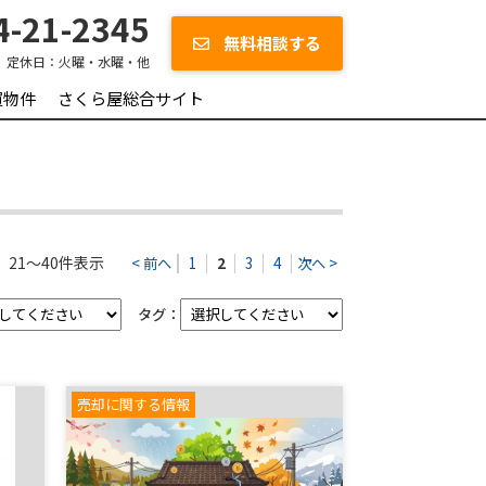
-21-2345
無料相談する
定休日：
火曜・水曜・他
買物件
さくら屋総合サイト
21～40件表示
< 前へ
1
2
3
4
次へ >
タグ：
売却に関する情報