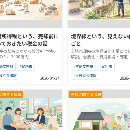
渡所得税という、売却前に
境界線という、見えない
っておきたい税金の話
ごと
産売却時にかかる譲渡所得税の
土地売却時の境界確定測量につ
と、3000万円...
解説。必要性・費用相場・確定..
不動産売却
#足利市
#不動産売却
#足利市
お役立ち情報
#お役立ち情報
2026-04-27
2026-
に関する情報
売却に関する情報