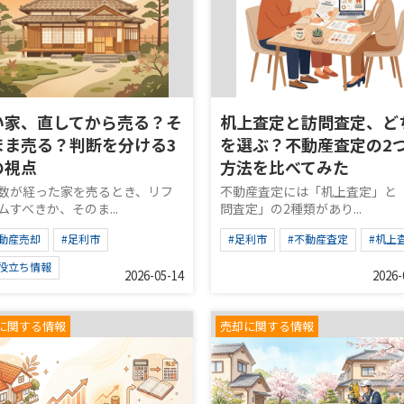
い家、直してから売る？そ
机上査定と訪問査定、ど
まま売る？判断を分ける3
を選ぶ？不動産査定の2
の視点
方法を比べてみた
数が経った家を売るとき、リフ
不動産査定には「机上査定」と
ムすべきか、そのま...
問査定」の2種類があり...
不動産売却
#足利市
#足利市
#不動産査定
#机上
お役立ち情報
2026-05-14
2026-
に関する情報
売却に関する情報