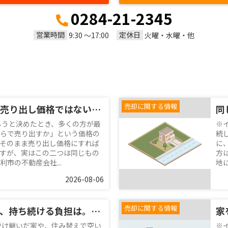
0284-21-2345
営業時間
定休日
9:30 ～17:00
火曜・水曜・他
売却に関する情報
査定額イコール売り出し価格ではない。価格の決め方を整理する
ろうと決めたとき、多くの方が最
※
らで売り出すか」という価格の
続
そのまま売り出し価格にすれば
に
すが、実はこの二つは同じもの
方
市の不動産会社...
地
2026-08-06
売却に関する情報
使っていない家、持ち続ける負担は。維持と売却を落ち着いて考える
受け継いだ家や、住み替えで空い
※