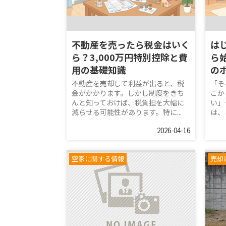
不動産を売ったら税金はいく
は
ら？3,000万円特別控除と費
ら
用の基礎知識
の
不動産を売却して利益が出ると、税
「そ
金がかかります。しかし制度をきち
こか
んと知っておけば、税負担を大幅に
い」
減らせる可能性があります。特に...
は、
2026-04-16
空家に関する情報
売却