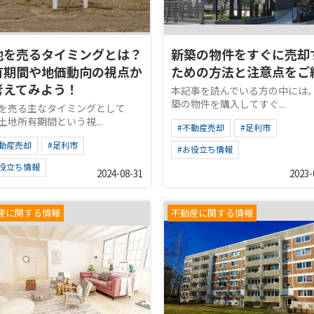
地を売るタイミングとは？
新築の物件をすぐに売却
有期間や地価動向の視点か
ための方法と注意点をご
考えてみよう！
本記事を読んでいる方の中には
築の物件を購入してすぐ...
を売る主なタイミングとして
土地所有期間という視...
#不動産売却
#足利市
不動産売却
#足利市
#お役立ち情報
お役立ち情報
2024-08-31
2023-
産に関する情報
不動産に関する情報