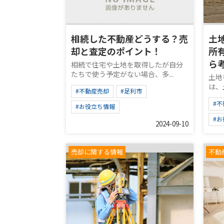
相続した不動産どうする？売
土
却と査定のポイント！
所
ら
相続で住宅や土地を取得したが自分
たちで使う予定がない場合、多...
土地
は、
#不動産売却
#足利市
#
#お役立ち情報
#
2024-09-10
売却に関する情報
不動